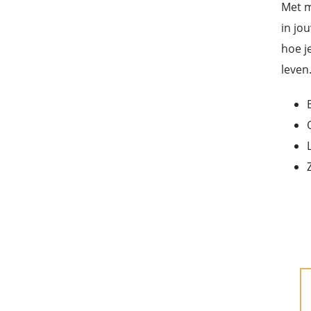
Met m
in jo
hoe j
leven