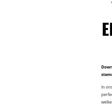
E
Downl
stemm
In on
perfe
welke