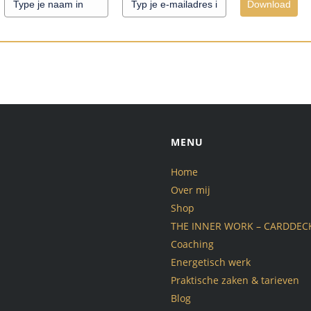
Download
MENU
Home
Over mij
Shop
THE INNER WORK – CARDDEC
Coaching
Energetisch werk
Praktische zaken & tarieven
Blog