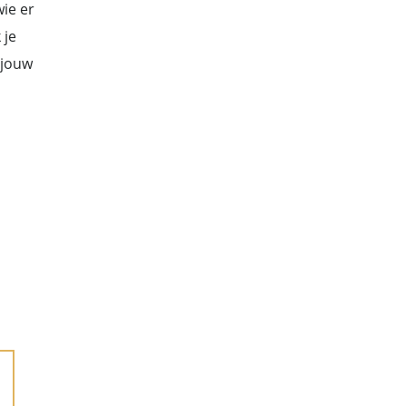
wie er
 je
 jouw