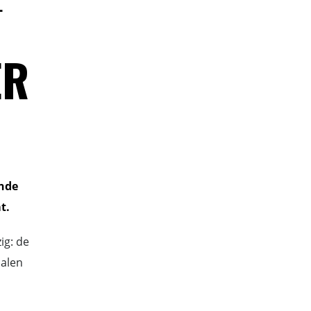
ER
ende
t.
ig: de
palen