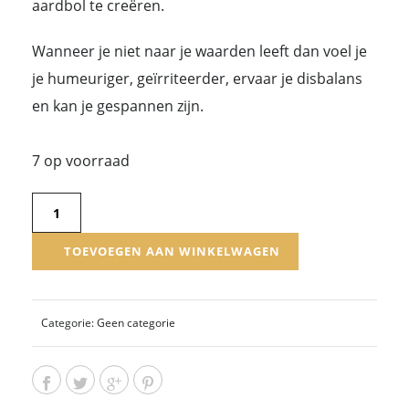
aardbol te creëren.
Wanneer je niet naar je waarden leeft dan voel je
je humeuriger, geïrriteerder, ervaar je disbalans
en kan je gespannen zijn.
7 op voorraad
Bepaal
je
TOEVOEGEN AAN WINKELWAGEN
waarden
top
10
Categorie:
Geen categorie
aantal