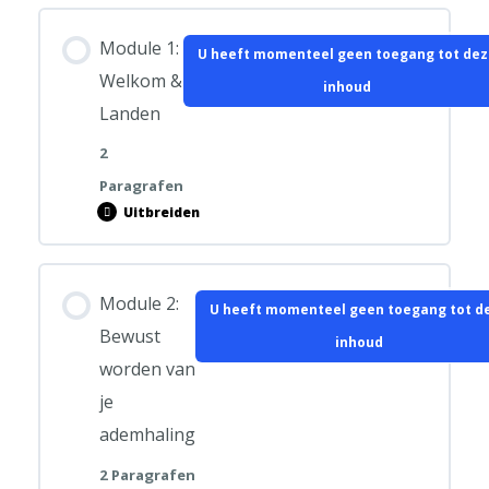
+
Hoofdstuk inhoud
contra-
indicaties
Module 1:
U heeft momenteel geen toegang tot dez
0% VOLTOOID
0/1 stappen
Welkom &
inhoud
Landen
Voor je begint + contra-indicatie
2
Paragrafen
Uitbreiden
Module
1:
Welkom
&
Hoofdstuk inhoud
Landen
Module 2:
U heeft momenteel geen toegang tot d
0% VOLTOOID
0/2 stappen
Bewust
inhoud
worden van
Welkom en landen
je
ademhaling
Ademhalingsoefening Vertragen
2 Paragrafen