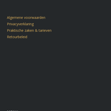
Ademhalingsoefening Metta
Algemene voorwaarden
Privacyverklaring
Ademhalingsoefening Neuriënde-ademoefening
Praktische zaken & tarieven
uitleg
Retourbeleid
Ademhalingsoefening Neuriënde-ademoefening
begeleid
Ademhalingsoefening Snelle ontlading
Ademhalingsoefening Kat-Koe-ademoefening