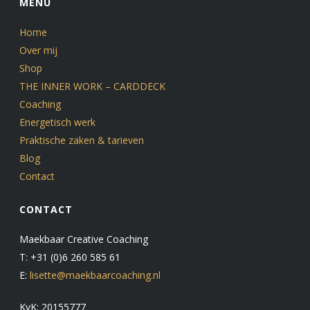
MENU
Ademhalingsoefening Vuur ademoefening
Home
Over mij
Shop
THE INNER WORK – CARDDECK
Coaching
Energetisch werk
Praktische zaken & tarieven
Blog
Contact
CONTACT
Maekbaar Creative Coaching
T: +31 (0)6 260 585 61
E:
lisette@maekbaarcoaching.nl
KvK: 20155777