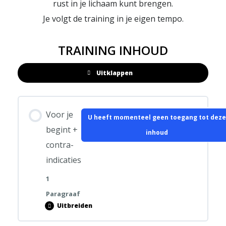
rust in je lichaam kunt brengen.
Je volgt de training in je eigen tempo.
TRAINING INHOUD
Uitklappen
Hoofdstukken
Voor je
U heeft momenteel geen toegang tot deze
begint +
inhoud
contra-
indicaties
1
Paragraaf
Uitbreiden
Voor
je
begint