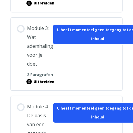
Uitbreiden
Module
2:
Bewust
worden
Hoofdstuk inhoud
van
je
Module 3:
U heeft momenteel geen toegang tot d
ademhaling
0% VOLTOOID
0/2 stappen
Wat
inhoud
ademhaling
Bewust worden van je ademhaling
voor je
doet
Ademhalingsoefening Gewoon-lekker-niks-doen
2 Paragrafen
Uitbreiden
Module
3:
Wat
ademhaling
Hoofdstuk inhoud
voor
je
Module 4:
U heeft momenteel geen toegang tot d
doet
0% VOLTOOID
0/2 stappen
De basis
inhoud
van een
Wat ademhaling voor je doet