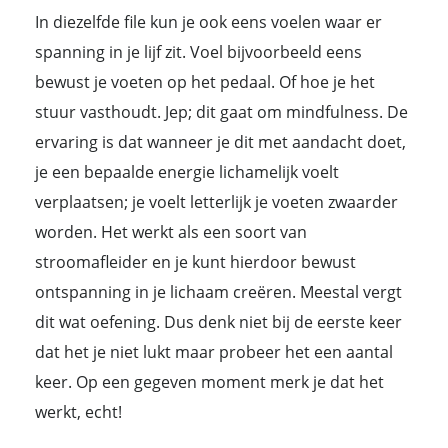
In diezelfde file kun je ook eens voelen waar er
spanning in je lijf zit. Voel bijvoorbeeld eens
bewust je voeten op het pedaal. Of hoe je het
stuur vasthoudt. Jep; dit gaat om mindfulness. De
ervaring is dat wanneer je dit met aandacht doet,
je een bepaalde energie lichamelijk voelt
verplaatsen; je voelt letterlijk je voeten zwaarder
worden. Het werkt als een soort van
stroomafleider en je kunt hierdoor bewust
ontspanning in je lichaam creëren. Meestal vergt
dit wat oefening. Dus denk niet bij de eerste keer
dat het je niet lukt maar probeer het een aantal
keer. Op een gegeven moment merk je dat het
werkt, echt!