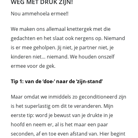
WEG MET DRUK ZIJN!
Nou ammehoela ermee!!
We maken ons allemaal knettergek met die
gedachten en het slaat ook nergens op. Niemand
is er mee geholpen. Jij niet, je partner niet, je
kinderen niet… niemand. We houden onszelf
ermee voor de gek.
Tip 1: van de ‘doe-‘ naar de ‘zijn-stand’
Maar omdat we inmiddels zo geconditioneerd zijn
is het superlastig om dit te veranderen. Mijn
eerste tip: word je bewust van je drukte in je
hoofd en neem er, al is het maar een paar
seconden, af en toe even afstand van. Hier begint