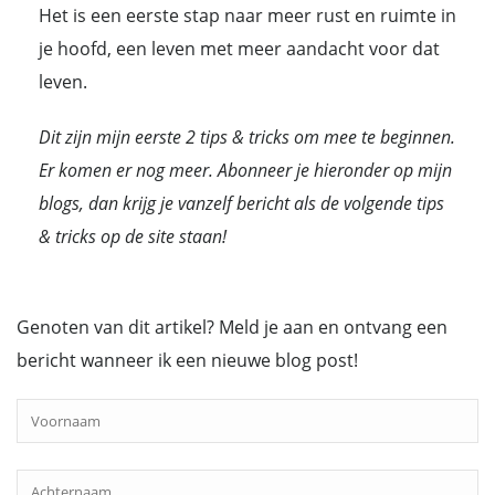
Het is een eerste stap naar meer rust en ruimte in
je hoofd, een leven met meer aandacht voor dat
leven.
Dit zijn mijn eerste 2 tips & tricks om mee te beginnen.
Er komen er nog meer. Abonneer je hieronder op mijn
blogs, dan krijg je vanzelf bericht als de volgende tips
& tricks op de site staan!
Genoten van dit artikel? Meld je aan en ontvang een
bericht wanneer ik een nieuwe blog post!