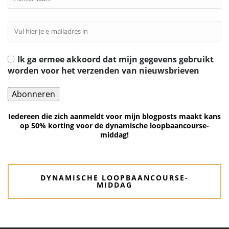
Ik ga ermee akkoord dat mijn gegevens gebruikt
worden voor het verzenden van nieuwsbrieven
Iedereen die zich aanmeldt voor mijn blogposts maakt kans
op 50% korting voor de dynamische loopbaancourse-
middag!
DYNAMISCHE LOOPBAANCOURSE-
MIDDAG