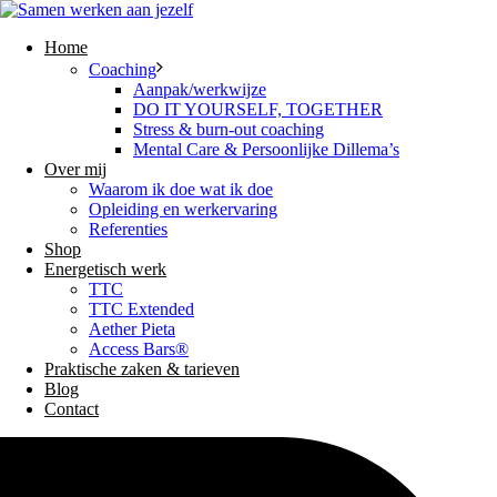
Home
Coaching
Aanpak/werkwijze
DO IT YOURSELF, TOGETHER
Stress & burn-out coaching
Mental Care & Persoonlijke Dillema’s
Over mij
Waarom ik doe wat ik doe
Opleiding en werkervaring
Referenties
Shop
Energetisch werk
TTC
TTC Extended
Aether Pieta
Access Bars®
Praktische zaken & tarieven
Blog
Contact