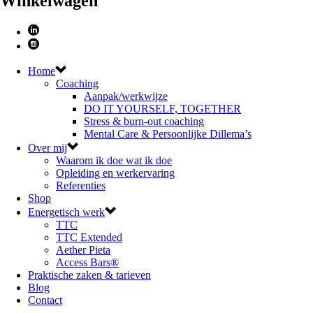
Winkelwagen
Home
Coaching
Aanpak/werkwijze
DO IT YOURSELF, TOGETHER
Stress & burn-out coaching
Mental Care & Persoonlijke Dillema’s
Over mij
Waarom ik doe wat ik doe
Opleiding en werkervaring
Referenties
Shop
Energetisch werk
TTC
TTC Extended
Aether Pieta
Access Bars®
Praktische zaken & tarieven
Blog
Contact